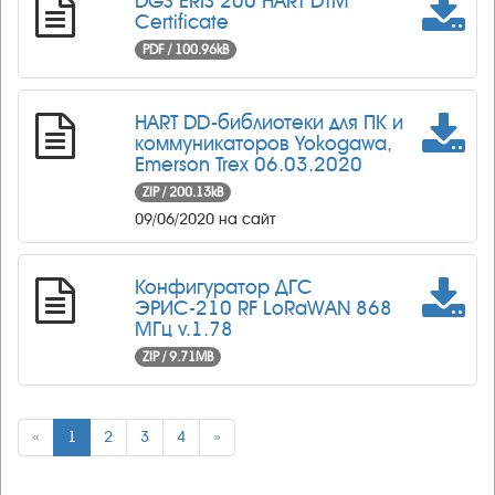
DGS ERIS 200 HART DTM
Certificate
PDF / 100.96kB
HART DD-библиотеки для ПК и
коммуникаторов Yokogawa,
Emerson Trex 06.03.2020
ZIP / 200.13kB
09/06/2020 на сайт
Конфигуратор ДГС
ЭРИС-210 RF LoRaWAN 868
МГц v.1.78
ZIP / 9.71MB
«
1
2
3
4
»