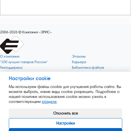
2006-2026
Компания «ЭРИС»
О компании
Эталоны
"100 лучших товаров России"
Карьера
Техподдержка
Библиотека файлов
Качество
Политика обработки персональных
данных
Настройки cookie
Поверка по редким газам
Миссия компании
Готовность СИ Онлайн
Мы используем файлы cookie для улучшения работы сайта. Вы
Цели компании
Новости
можете выбрать, какие виды cookie разрешить. Подробнее о
Зелёная 1000
Пресс-релизы
нашей политике использования cookie можно узнать в
Key BLE Generator
Каталог сервисных услуг
соответствующем
разделе
.
Конвертер
Каталог продукции
Сайт музея
Отклонить все
Настройки