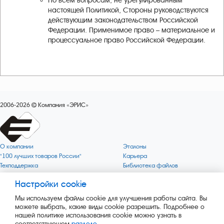
По всем вопросам, не урегулированным
настоящей Политикой, Стороны руководствуются
действующим законодательством Российской
Федерации. Применимое право – материальное и
процессуальное право Российской Федерации.
2006-2026
Компания «ЭРИС»
О компании
Эталоны
"100 лучших товаров России"
Карьера
Техподдержка
Библиотека файлов
Качество
Политика обработки персональных
данных
Настройки cookie
Поверка по редким газам
Миссия компании
Готовность СИ Онлайн
Мы используем файлы cookie для улучшения работы сайта. Вы
Цели компании
Новости
можете выбрать, какие виды cookie разрешить. Подробнее о
Зелёная 1000
Пресс-релизы
нашей политике использования cookie можно узнать в
Key BLE Generator
Каталог сервисных услуг
соответствующем
разделе
.