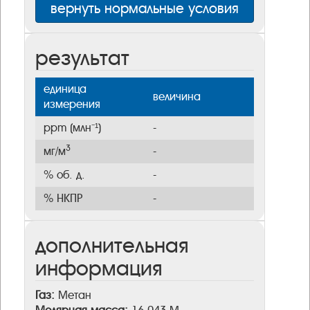
вернуть нормальные условия
результат
единица
величина
измерения
ppm (млн⁻¹)
-
3
мг/м
-
% об. д.
-
% НКПР
-
дополнительная
информация
Газ:
Метан