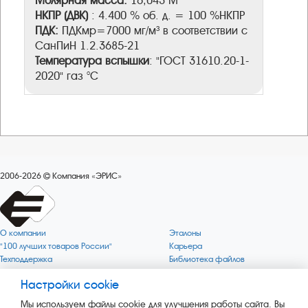
Молярная масса:
16,043 М
НКПР
(ДВК)
: 4.400 % об. д. = 100 %НКПР
ПДК:
ПДКмр=7000 мг/м³ в соответствии с
СанПиН 1.2.3685-21
Температура вспышки
: "ГОСТ 31610.20-1-
2020" газ °C
2006-2026
Компания «ЭРИС»
О компании
Эталоны
"100 лучших товаров России"
Карьера
Техподдержка
Библиотека файлов
Качество
Политика обработки персональных
данных
Настройки cookie
Поверка по редким газам
Миссия компании
Готовность СИ Онлайн
Мы используем файлы cookie для улучшения работы сайта. Вы
Цели компании