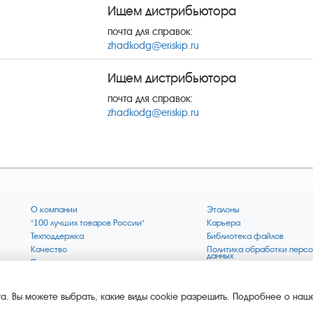
Ищем дистрибьютора
почта для справок:
zhadkodg@eriskip.ru
Ищем дистрибьютора
почта для справок:
zhadkodg@eriskip.ru
О компании
Эталоны
"100 лучших товаров России"
Карьера
Техподдержка
Библиотека файлов
Качество
Политика обработки персо
данных
Поверка по редким газам
Миссия компании
Готовность СИ Онлайн
Цели компании
Новости
Зелёная 1000
а. Вы можете выбрать, какие виды cookie разрешить. Подробнее о наше
Пресс-релизы
Key BLE Generator