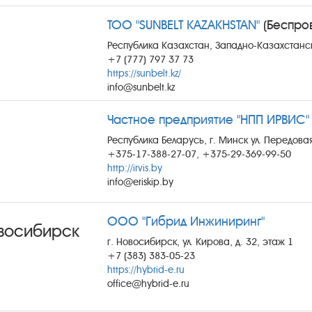
ТОО "SUNBELT KAZAKHSTAN"
(Беспро
Республика Казахстан, Западно-Казахстанска
+7 (777) 797 37 73
https://sunbelt.kz/
info@sunbelt.kz
Частное предприятие "НПП ИРВИС"
Республика Беларусь, г. Минск ул. Передовая
+375-17-388-27-07, +375-29-369-99-50
http://irvis.by
info@eriskip.by
ООО "Гибрид Инжиниринг"
восибирск
г. Новосибирск, ул. Кирова, д. 32, этаж 1
+7 (383) 383-05-23
https://hybrid-e.ru
office@hybrid-e.ru