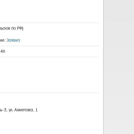
вызов по РФ)
ами:
Заявка
146
ь-3, ул. Ахметова, 1