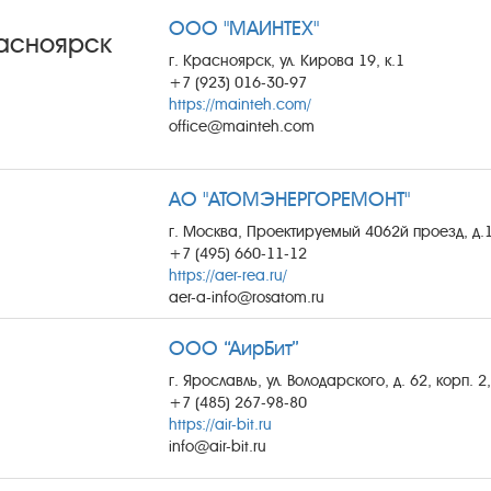
ООО "МАИНТЕХ"
асноярск
г. Красноярск, ул. Кирова 19, к.1
+7 (923) 016-30-97
https://mainteh.com/
office@mainteh.com
АО "АТОМЭНЕРГОРЕМОНТ"
г. Москва, Проектируемый 4062й проезд, д.1
+7 (495) 660-11-12
https://aer-rea.ru/
aer-a-info@rosatom.ru
ООО “АирБит”
г. Ярославль, ул. Володарского, д. 62, корп. 2
+7 (485) 267-98-80
https://air-bit.ru
info@air-bit.ru