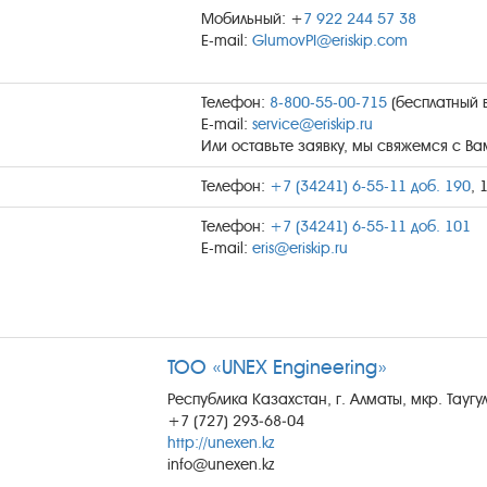
Мобильный: +
7 922 244 57 38
E-mail:
GlumovPI@eriskip.com
Телефон:
8-800-55-00-715
(бесплатный 
E-mail:
service@eriskip.ru
Или оставьте заявку, мы свяжемся с В
Телефон:
+7 (34241) 6-55-11 доб. 190
, 
Телефон:
+7 (34241) 6-55-11 доб. 101
E-mail:
eris@eriskip.ru
ТОО «UNEX Engineering»
Республика Казахстан, г. Алматы, мкр. Таугул
+7 (727) 293‒68‒04
http://unexen.kz
info@unexen.kz