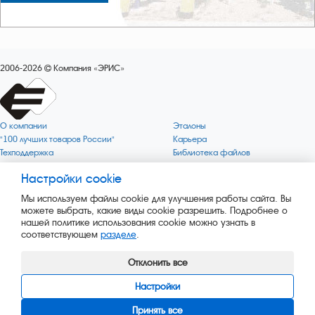
2006-2026
Компания «ЭРИС»
О компании
Эталоны
"100 лучших товаров России"
Карьера
Техподдержка
Библиотека файлов
Качество
Политика обработки персональных
данных
Настройки cookie
Поверка по редким газам
Миссия компании
Готовность СИ Онлайн
Мы используем файлы cookie для улучшения работы сайта. Вы
Цели компании
Новости
можете выбрать, какие виды cookie разрешить. Подробнее о
Зелёная 1000
Пресс-релизы
нашей политике использования cookie можно узнать в
Key BLE Generator
Каталог сервисных услуг
соответствующем
разделе
.
Конвертер
Каталог продукции
Сайт музея
Отклонить все
Настройки
Принять все