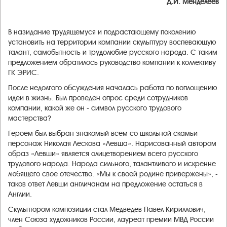
Д.И. Менделеев
В назидание трудящемуся и подрастающему поколению
установить на территории компании скульптуру воспевающую
талант, самобытность и трудолюбие русского народа. С таким
предложением обратилось руководство компании к коллективу
ГК ЭРИС.
После недолгого обсуждения началась работа по воплощению
идеи в жизнь. Был проведен опрос среди сотрудников
компании, какой же он - символ русского трудового
мастерства?
Героем был выбран знакомый всем со школьной скамьи
персонаж Николая Лескова «Левша». Нарисованный автором
образ «Левши» является олицетворением всего русского
трудового народа. Народа сильного, талантливого и искренне
любящего свое отечество. «Мы к своей родине привержены», -
таков ответ Левши англичанам на предложение остаться в
Англии.
Скульптором композиции стал Медведев Павел Кириллович,
член Союза художников России, лауреат премии МВД России