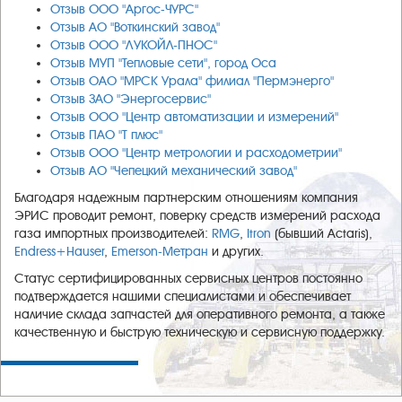
Отзыв ООО "Аргос-ЧУРС"
Отзыв АО "Воткинский завод"
Отзыв ООО "ЛУКОЙЛ-ПНОС"
Отзыв МУП "Тепловые сети", город Оса
Отзыв ОАО "МРСК Урала" филиал "Пермэнерго"
Отзыв ЗАО "Энергосервис"
Отзыв ООО "Центр автоматизации и измерений"
Отзыв ПАО "Т плюс"
Отзыв ООО "Центр метрологии и расходометрии"
Отзыв АО "Чепецкий механический завод"
Благодаря надежным партнерским отношениям компания
ЭРИС проводит ремонт, поверку средств измерений расхода
газа импортных производителей:
RMG
,
Itron
(бывший Actaris),
Endress+Hauser
,
Emerson-Метран
и других.
Статус сертифицированных сервисных центров постоянно
подтверждается нашими специалистами и обеспечивает
наличие склада запчастей для оперативного ремонта, а также
качественную и быструю техническую и сервисную поддержку.