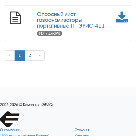
​Опросный лист
газоанализаторы
портативные ПГ ЭРИС-41​1
PDF / 1.66MB
«
1
2
»
2006-2026
Компания «ЭРИС»
О компании
Эталоны
"100 лучших товаров России"
Карьера