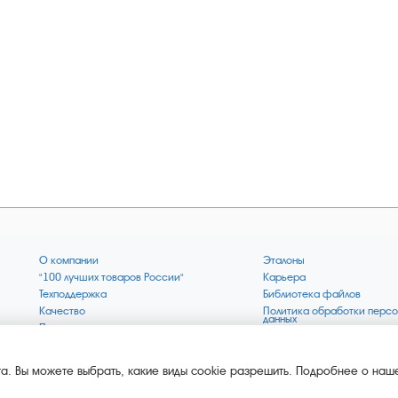
О компании
Эталоны
"100 лучших товаров России"
Карьера
Техподдержка
Библиотека файлов
Качество
Политика обработки персо
данных
Поверка по редким газам
Миссия компании
Готовность СИ Онлайн
Цели компании
Новости
Зелёная 1000
а. Вы можете выбрать, какие виды cookie разрешить. Подробнее о наше
Пресс-релизы
Key BLE Generator
Каталог сервисных услуг