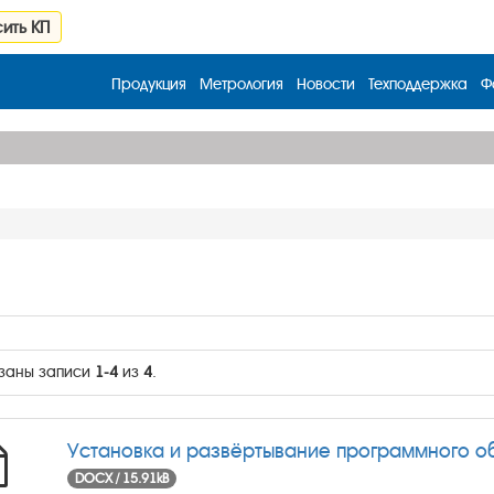
ить КП
Продукция
Метрология
Новости
Техподдержка
Ф
заны записи
1-4
из
4
.
Установка и развёртывание программного о
DOCX / 15.91kB