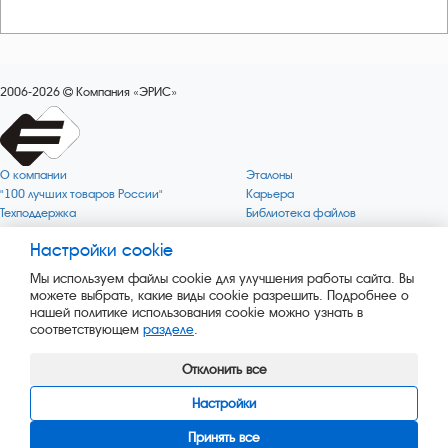
2006-2026
Компания «ЭРИС»
О компании
Эталоны
"100 лучших товаров России"
Карьера
Техподдержка
Библиотека файлов
Качество
Политика обработки персональных
данных
Настройки cookie
Поверка по редким газам
Миссия компании
Готовность СИ Онлайн
Мы используем файлы cookie для улучшения работы сайта. Вы
Цели компании
Новости
можете выбрать, какие виды cookie разрешить. Подробнее о
Зелёная 1000
Пресс-релизы
нашей политике использования cookie можно узнать в
Key BLE Generator
Каталог сервисных услуг
соответствующем
разделе
.
Конвертер
Каталог продукции
Сайт музея
Отклонить все
Настройки
Принять все