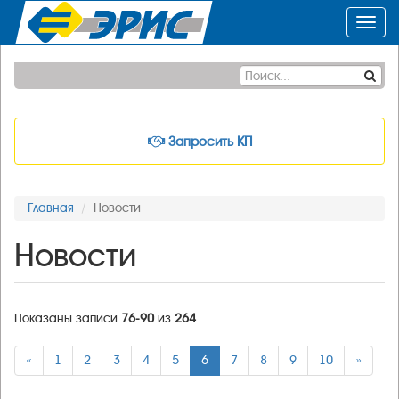
Toggl
navig
Запросить КП
Главная
Новости
Новости
Показаны записи
76-90
из
264
.
«
1
2
3
4
5
6
7
8
9
10
»