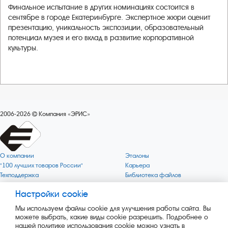
Финальное испытание в других номинациях состоится в
сентябре в городе Екатеринбурге. Экспертное жюри оценит
презентацию, уникальность экспозиции, образовательный
потенциал музея и его вклад в развитие корпоративной
культуры.
2006-2026
Компания «ЭРИС»
О компании
Эталоны
"100 лучших товаров России"
Карьера
Техподдержка
Библиотека файлов
Качество
Политика обработки персональных
данных
Настройки cookie
Поверка по редким газам
Миссия компании
Готовность СИ Онлайн
Мы используем файлы cookie для улучшения работы сайта. Вы
Цели компании
Новости
можете выбрать, какие виды cookie разрешить. Подробнее о
Зелёная 1000
Пресс-релизы
нашей политике использования cookie можно узнать в