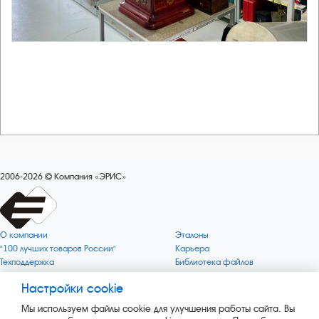
2006-2026
Компания «ЭРИС»
О компании
Эталоны
"100 лучших товаров России"
Карьера
Техподдержка
Библиотека файлов
Качество
Политика обработки персональных
данных
Настройки cookie
Поверка по редким газам
Миссия компании
Готовность СИ Онлайн
Мы используем файлы cookie для улучшения работы сайта. Вы
Цели компании
Новости