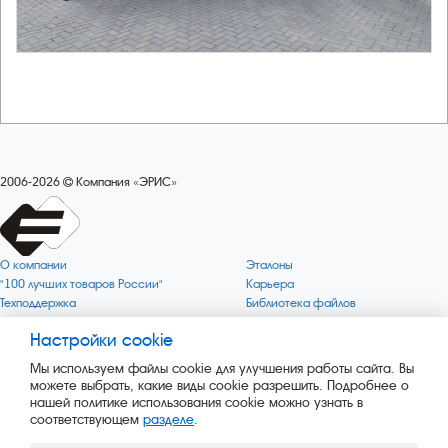
2006-2026
Компания «ЭРИС»
О компании
Эталоны
"100 лучших товаров России"
Карьера
Техподдержка
Библиотека файлов
Качество
Политика обработки персональных
данных
Настройки cookie
Поверка по редким газам
Миссия компании
Готовность СИ Онлайн
Мы используем файлы cookie для улучшения работы сайта. Вы
Цели компании
Новости
можете выбрать, какие виды cookie разрешить. Подробнее о
Зелёная 1000
Пресс-релизы
нашей политике использования cookie можно узнать в
Key BLE Generator
Каталог сервисных услуг
соответствующем
разделе
.
Конвертер
Каталог продукции
Сайт музея