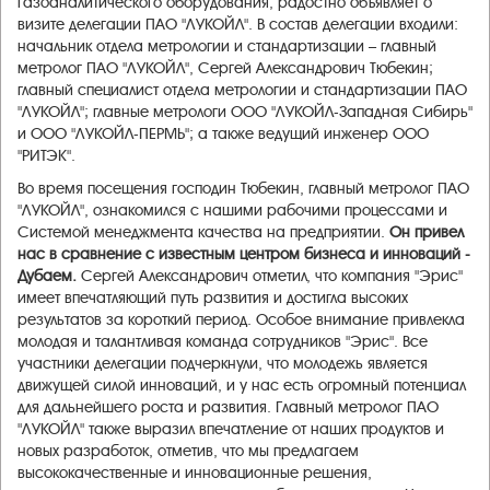
газоаналитического оборудования, радостно объявляет о
визите делегации ПАО "ЛУКОЙЛ". В состав делегации входили:
начальник отдела метрологии и стандартизации – главный
метролог ПАО "ЛУКОЙЛ", Сергей Александрович Тюбекин;
главный специалист отдела метрологии и стандартизации ПАО
"ЛУКОЙЛ"; главные метрологи ООО "ЛУКОЙЛ-Западная Сибирь"
и ООО "ЛУКОЙЛ-ПЕРМЬ"; а также ведущий инженер ООО
"РИТЭК".
Во время посещения господин Тюбекин, главный метролог ПАО
"ЛУКОЙЛ", ознакомился с нашими рабочими процессами и
Системой менеджмента качества на предприятии.
Он привел
нас в сравнение с известным центром бизнеса и инноваций -
Дубаем.
Сергей Александрович отметил, что компания "Эрис"
имеет впечатляющий путь развития и достигла высоких
результатов за короткий период. Особое внимание привлекла
молодая и талантливая команда сотрудников "Эрис". Все
участники делегации подчеркнули, что молодежь является
движущей силой инноваций, и у нас есть огромный потенциал
для дальнейшего роста и развития. Главный метролог ПАО
"ЛУКОЙЛ" также выразил впечатление от наших продуктов и
новых разработок, отметив, что мы предлагаем
высококачественные и инновационные решения,