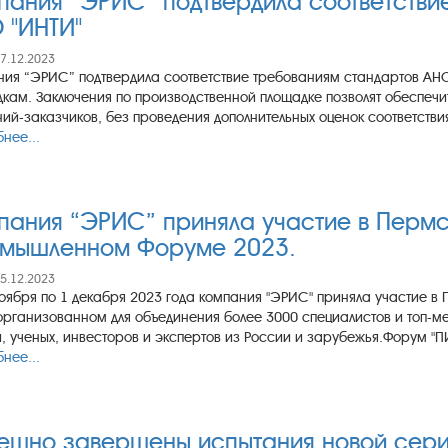
пания “ЭРИС” подтвердила соответстви
 "ИНТИ"
07.12.2023
ия “ЭРИС” подтвердила соответствие требованиям стандартов АНО
кам. Заключения по производственной площадке позволят обеспечи
ий-заказчиков, без проведения дополнительных оценок соответствия
нее...
пания “ЭРИС” приняла участие в Перм
мышленном Форуме 2023.
05.12.2023
оября по 1 декабря 2023 года компания "ЭРИС" приняла участи
организованном для объединения более 3000 специалистов и топ-
, ученых, инвесторов и экспертов из России и зарубежья.Форум "ПИ
нее...
ешно завершены испытания новой серии