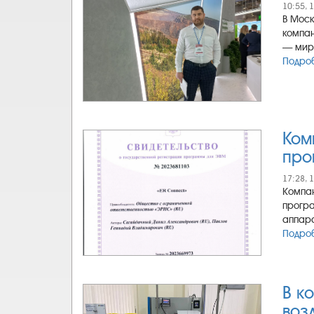
10:55, 
В Моск
компан
— миро
Подроб
Ком
про
17:28, 
Компан
програ
аппара
Подроб
В к
воз