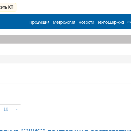
ить КП
Продукция
Метрология
Новости
Техподдержка
Ф
10
»