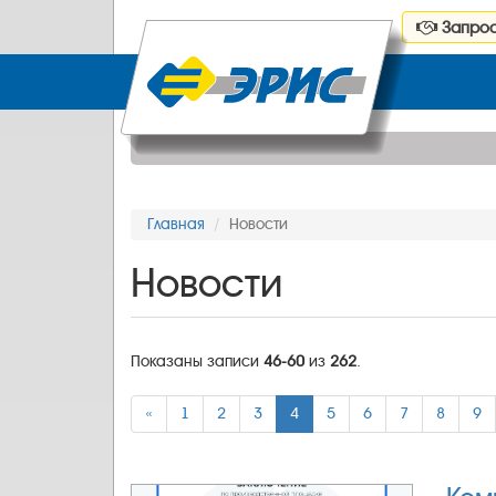
Запрос
Главная
Новости
Новости
Показаны записи
46-60
из
262
.
«
1
2
3
4
5
6
7
8
9