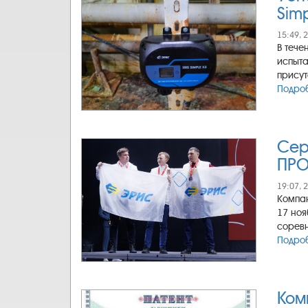
Sim
15:49, 
В тече
испыта
присут
Подроб
Сер
ПРО
19:07, 
Компан
17 ноя
соревн
Подроб
Ком