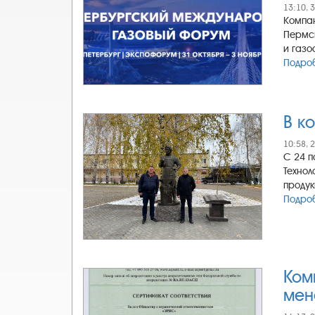
13:10, 
Компан
Пермск
и газо
Подроб
В к
10:58, 
С 24 п
Технол
продук
Подроб
Ком
мен