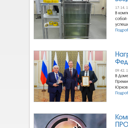
17:14, 
В комп
собой 
успешн
Подроб
Наг
Фед
09:42, 
В Доме
Премие
Юрков 
Подроб
Ком
ПРО