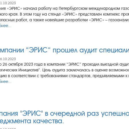
31.10.2023
ия «ЭРИС» начала работу на Петербургском международном газо
ого края. В этом году на стенде «ЭРИС» представлен комплекс пр
опасных работ, а также новейшие разработки «ЭРИС» – газоанализа
нее...
омпании “ЭРИС” прошел аудит специали
26.10.2023
о 26 октября 2023 года в компании “ЭРИС” проходил выездной ауди
огических Инициатив”. Цель аудита заключалась в оценке возможно
цию в соответствии с требованиями стандартов, предъявляемыми к 
нее...
пания "ЭРИС" в очередной раз успешн
еджмента качества.