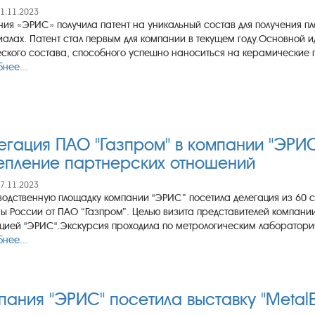
21.11.2023
ия «ЭРИС» получила патент на уникальный состав для получения п
алах. Патент стал первым для компании в текущем году.Основной и
ского состава, способного успешно наноситься на керамические п
нее...
егация ПАО "Газпром" в компании "ЭРИ
епление партнерских отношений
17.11.2023
одственную площадку компании "ЭРИС” посетила делегация из 60 
ы России от ПАО “Газпром”. Целью визита представителей компании
цией "ЭРИС".Экскурсия проходила по метрологическим лаборатори
нее...
пания "ЭРИС" посетила выставку "Metal