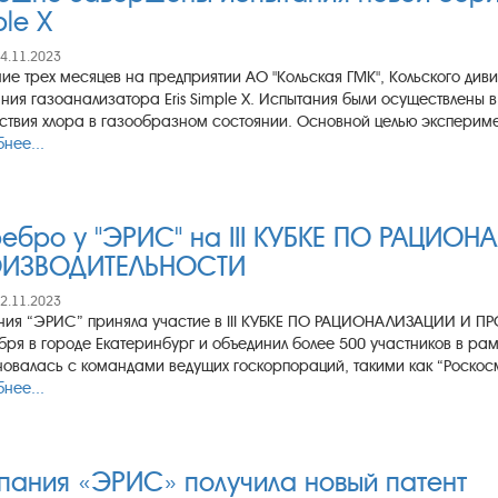
ple X
24.11.2023
ние трех месяцев на предприятии АО "Кольская ГМК", Кольского ди
ния газоанализатора Eris Simple X. Испытания были осуществлены в
ствия хлора в газообразном состоянии. Основной целью эксперимен
нее...
ебро у "ЭРИС" на III КУБКЕ ПО РАЦИО
ИЗВОДИТЕЛЬНОСТИ
22.11.2023
ия “ЭРИС” приняла участие в III КУБКЕ ПО РАЦИОНАЛИЗАЦИИ И ПР
бря в городе Екатеринбург и объединил более 500 участников в р
овалась с командами ведущих госкорпораций, такими как “Роскосмо
нее...
пания «ЭРИС» получила новый патент