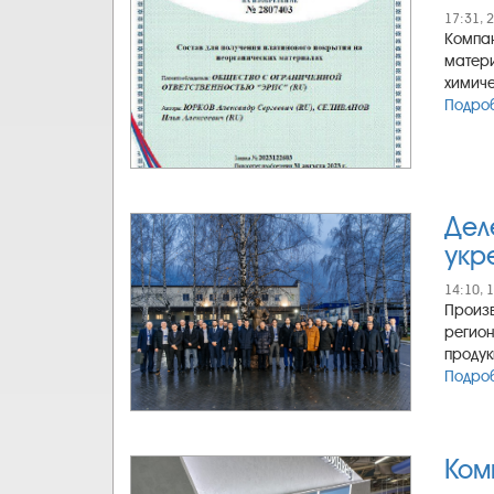
17:31, 
Компан
матери
химиче
Подроб
Дел
укр
14:10, 
Произв
регион
продук
Подроб
Ком