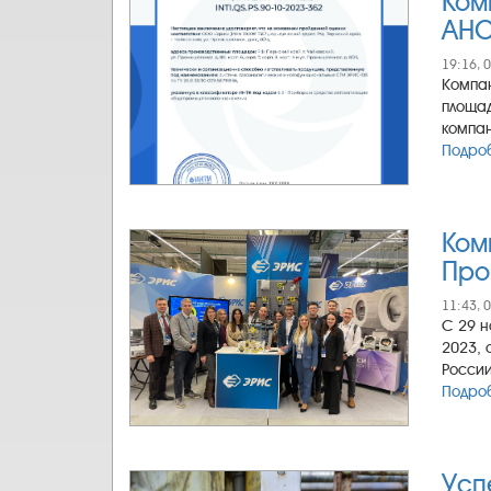
Ком
АНО
19:16, 
Компан
площад
компан
Подроб
Ком
Про
11:43, 
С 29 н
2023, 
России
Подроб
Усп