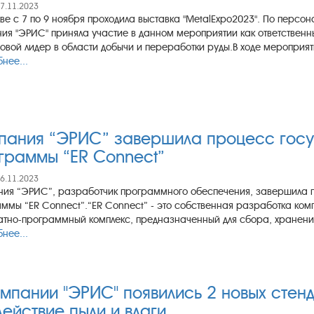
17.11.2023
ве с 7 по 9 ноября проходила выставка "MetalExpo2023". По персо
ия "ЭРИС" приняла участие в данном мероприятии как ответственн
вой лидер в области добычи и переработки руды.В ходе мероприяти
нее...
пания “ЭРИС” завершила процесс госу
граммы “ER Connect”
16.11.2023
ия “ЭРИС”, разработчик программного обеспечения, завершила 
ммы “ER Connect”.“ER Connect” - это собственная разработка ко
тно-программный комплекс, предназначенный для сбора, хранения
нее...
омпании "ЭРИС" появились 2 новых стен
действие пыли и влаги