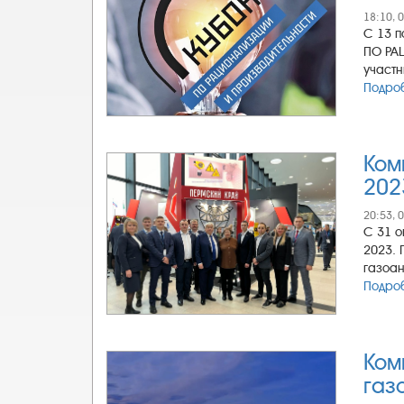
18:10, 
С 13 п
ПО РА
участн
Подроб
Ком
202
20:53, 
С 31 о
2023. 
газоан
Подроб
Ком
газ