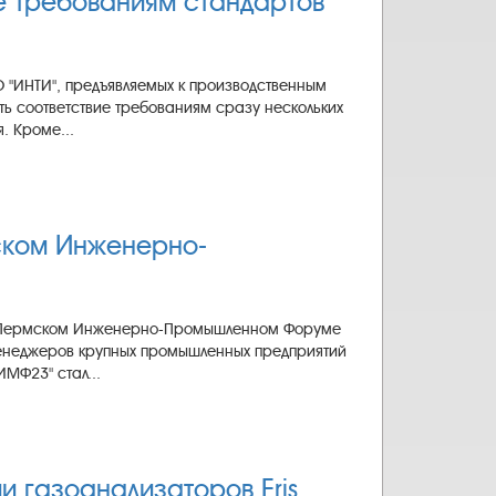
е требованиям стандартов
 "ИНТИ", предъявляемых к производственным
ть соответствие требованиям сразу нескольких
. Кроме...
ском Инженерно-
е в Пермском Инженерно-Промышленном Форуме
менеджеров крупных промышленных предприятий
МФ23" стал...
 газоанализаторов Eris