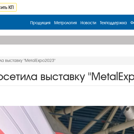
ить КП
Продукция
Метрология
Новости
Техподдержка
Ф
а выставку "MetalExpo2023"
сетила выставку "MetalEx