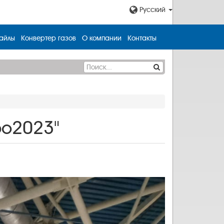
Русский
айлы
Конвертер газов
О компании
Контакты
po2023"