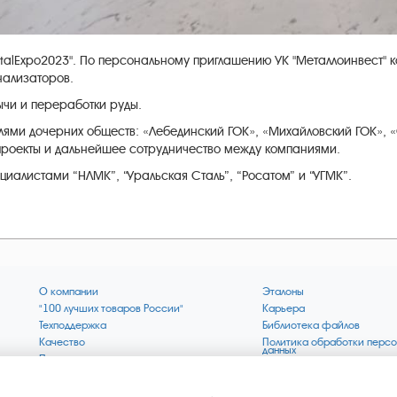
etalExpo2023". По персональному приглашению УК "Металлоинвест" 
нализаторов.
ычи и переработки руды.
елями дочерних обществ: «Лебединский ГОК», «Михайловский ГОК», 
 проекты и дальнейшее сотрудничество между компаниями.
иалистами “НЛМК”, “Уральская Сталь”, “Росатом” и “УГМК”.
О компании
Эталоны
"100 лучших товаров России"
Карьера
Техподдержка
Библиотека файлов
Качество
Политика обработки персо
данных
Поверка по редким газам
Миссия компании
Готовность СИ Онлайн
Цели компании
Новости