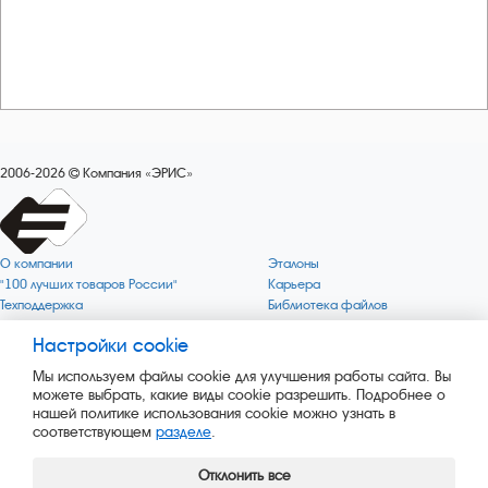
2006-2026
Компания «ЭРИС»
О компании
Эталоны
"100 лучших товаров России"
Карьера
Техподдержка
Библиотека файлов
Качество
Политика обработки персональных
данных
Настройки cookie
Поверка по редким газам
Миссия компании
Готовность СИ Онлайн
Мы используем файлы cookie для улучшения работы сайта. Вы
Цели компании
Новости
можете выбрать, какие виды cookie разрешить. Подробнее о
Зелёная 1000
Пресс-релизы
нашей политике использования cookie можно узнать в
Key BLE Generator
Каталог сервисных услуг
соответствующем
разделе
.
Конвертер
Каталог продукции
Сайт музея
Отклонить все