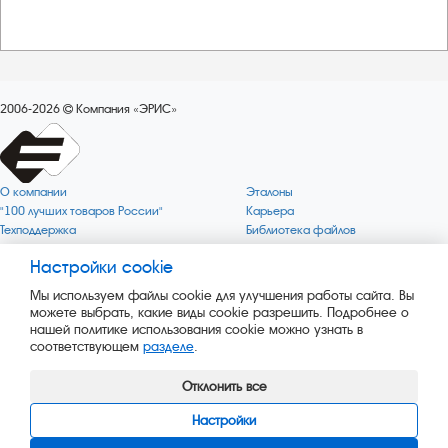
2006-2026
Компания «ЭРИС»
О компании
Эталоны
"100 лучших товаров России"
Карьера
Техподдержка
Библиотека файлов
Качество
Политика обработки персональных
данных
Настройки cookie
Поверка по редким газам
Миссия компании
Готовность СИ Онлайн
Мы используем файлы cookie для улучшения работы сайта. Вы
Цели компании
Новости
можете выбрать, какие виды cookie разрешить. Подробнее о
Зелёная 1000
Пресс-релизы
нашей политике использования cookie можно узнать в
Key BLE Generator
Каталог сервисных услуг
соответствующем
разделе
.
Конвертер
Каталог продукции
Сайт музея
Отклонить все
Настройки