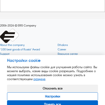
2006-2026
ERIS Company
About the company
Ethalons
"100 best goods of Russia" Award
Career
Support
Resource center
Quality
Cookie
Настройки cookie
Verification via uncommon gases
Company mission
Мы используем файлы cookie для улучшения работы сайта. Вы
Online services status
Company objectives
можете выбрать, какие виды cookie разрешить. Подробнее о
News
The Green 1000
нашей политике использования cookie можно узнать в
Press releases
Key BLE Generator
соответствующем
разделе
.
Services
Converter
Products
Corporate museum
Отклонить все
Настройки
Принять все