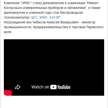
Компания "ЭРИС" стала Дипломантом в номинации "Ремонт
Контрольно-измерительных приборов и автоматики", а также
Дипломантом и новинкой года стал беспроводной
газоанализатор "
ДГС ЭРИС-210 RF
".
Награждение вел Чибисов Алексей Валерьевич - министр
промышленности, предпринимательства и торговли Пермского
края