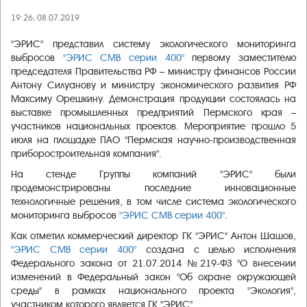
19:26, 08.07.2019
"ЭРИС" представил систему экологического мониторинга
выбросов
"ЭРИС СМВ серии 400"
первому заместителю
председателя Правительства РФ – министру финансов России
Антону Силуанову и министру экономического развития РФ
Максиму Орешкину. Демонстрация продукции состоялась на
выставке промышленных предприятий Пермского края –
участников национальных проектов. Мероприятие прошло 5
июля на площадке ПАО "Пермская научно-производственная
приборостроительная компания".
На стенде Группы компаний "ЭРИС" были
продемонстрированы последние инновационные
технологичные решения, в том числе система экологического
мониторинга выбросов
"ЭРИС СМВ серии 400"
.
Как отметил коммерческий директор ГК "ЭРИС" Антон Шашов,
"ЭРИС СМВ серии 400"
создана с целью исполнения
Федерального закона от 21.07.2014 №219-ФЗ "О внесении
изменений в Федеральный закон "Об охране окружающей
среды" в рамках национального проекта "Экология",
участником которого является ГК "ЭРИС".