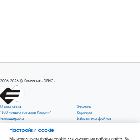
2006-2026
Компания «ЭРИС»
О компании
Эталоны
"100 лучших товаров России"
Карьера
Техподдержка
Библиотека файлов
Качество
Политика обработки персональных
данных
Настройки cookie
Поверка по редким газам
Миссия компании
Готовность СИ Онлайн
Мы используем файлы cookie для улучшения работы сайта. Вы
Цели компании