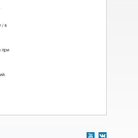
.
у
/
в
й
при
ий
.