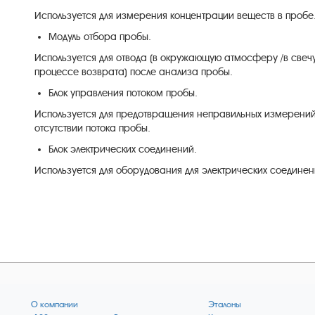
Используется
для
измерения
концентрации
веществ
в
пробе
Модуль отбора
пробы
.
Используется
для
отвода
(
в
окружающую
атмосферу
/
в
свеч
процессе
возврата
)
после
анализа
пробы
.
Блок
управления
потоком
пробы
.
Используется
для
предотвращения
неправильных
измерени
отсутствии
потока
пробы
.
Блок
электрических
соединений
.
Используется
для
оборудования
для
электрических
соединен
О компании
Эталоны