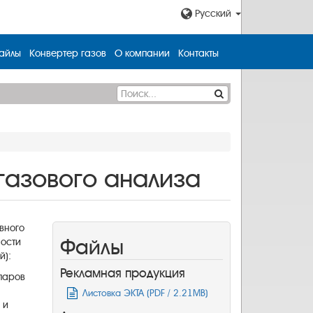
Русский
айлы
Конвертер газов
О компании
Контакты
газового анализа
вного
Файлы
мости
й):
Рекламная продукция
паров
Листовка ЭКТА (PDF / 2.21MB)
в
и