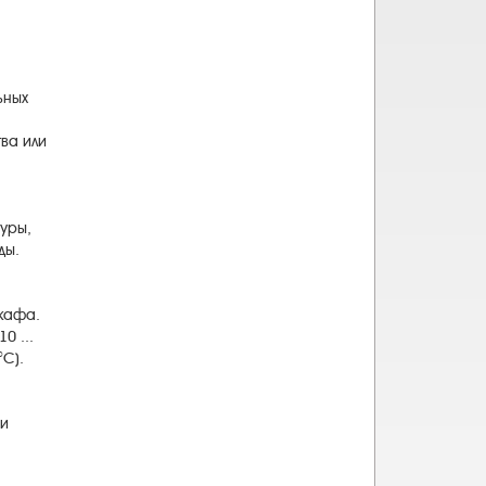
ьных
тва
или
туры
,
ды
.
кафа
.
10
...
°C
)
.
ри