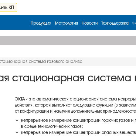
ить КП
Продукция
Метрология
Новости
Техподдержка
Ф
стационарная система газового анализа
ая стационарная система 
ЭКТА
- это автоматическая стационарная система непреры
действия, которая выполняет следующие функции (в зависи
от конфигурации и наличия дополнительных принадлежносте
непрерывное
измерение
концентрации
горючих
газов
и
в
среде
технологических
газов
;
непрерывное
измерение
концентрации
опасных
вещест