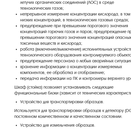
летучих
органических
соединений
(
ЛОС
)
в
среде
технологических
газов
;
непрерывное
измерение
концентрации
кислорода
, в то
низких
концентраций
,
в
технологических
газовых
средах
;
предупреждение
при
превышении
порогового
значения
концентраций
горючих
газов
и
паров
;
предупреждение
п
превышении
порогового
значения
концентраций
опасны
токсичных
веществ
и
кислорода
;
работа
(
включение
/
выключение
)
исполнительных
устройст
технологического
оборудования
контролируемого
объект
предупреждение
персонала
о
любых
аварийных
ситуаци
хранение
информации
о
концентрации
измеряемых
компонентов
,
ее
обработка
и
отображение
;
передача
информации
на
ПК
и
контроллеры
верхнего
ур
Шкаф
(
стойка
)
позволяет
устанавливать
следующие
функциональные
блоки
(
зависит
от
технических
характерист
Устройство для
транспортировки
образцов
.
Используется
для
транспортировки
образцов
к
детектору
(
D
постоянном
количественном
и
качественном
состоянии
.
Устройство для
измельчения
образцов
.