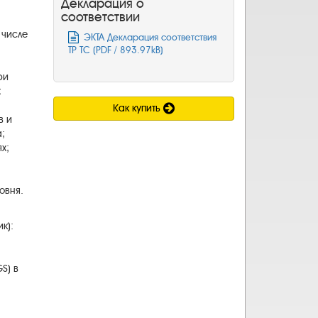
Декларация о
соответствии
м
числе
ЭКТА Декларация соответствия
ТР ТС (PDF / 893.97kB)
ри
х
Как купить
в
и
а
;
ях
;
овня
.
ик
)
:
GS
)
в