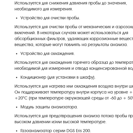
Используется
для
снижения
давления
пробы
до
значения
,
необходимого
для
измерения
.
Устройство для
очистки
пробы
.
Используется
для
очистки
пробы
от
механических
и
аэрозол
включений
.
В
некоторых
случаях
может
использоваться
для
абсорбционных
фильтров
,
удаляющих
коррозионные
вещес
вещества
,
которые
могут
повлиять
на
результаты
анализа
.
Устройство для
охлаждения
.
Используется
для
охлаждения
горячего
образца
до
темпера
необходимой
для
измерения
и
отвода
конденсированной
во
Кондиционер
(
для
установки
в
шкафу
)
.
Используется
для
нагрева
или
охлаждения
воздуха
внутри
ш
Он
поддерживает
температуру
внутри
корпуса
на
уровне
+
+
20
°
C
(
при
температуре
окружающей среды
от
-60
до
+
50
Модуль
защиты
анализатора
.
Используется
для
предотвращения
анализа
потока
пробы
п
высоком
давлении
и
/
или
высокой
температуре
.
Газоанализатор
серии
DGS
Eris
200
.