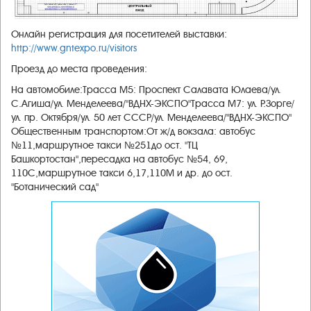
Онлайн регистрация для посетителей выставки:
http://www.gntexpo.ru/visitors
Проезд до места проведения:
На автомобиле:Трасса М5: Проспект Салавата Юлаева/ул.
С.Агиша/ул. Менделеева/"ВДНХ-ЭКСПО"Трасса М7: ул. Р.Зорге/
ул. пр. Октября/ул. 50 лет СССР/ул. Менделеева/"ВДНХ-ЭКСПО"
Общественным транспортом:От ж/д вокзала: автобус
№11,маршрутное такси №251до ост. "ТЦ
Башкортостан",пересадка на автобус №54, 69,
110С,маршрутное такси 6,17,110М и др. до ост.
"Ботанический сад"