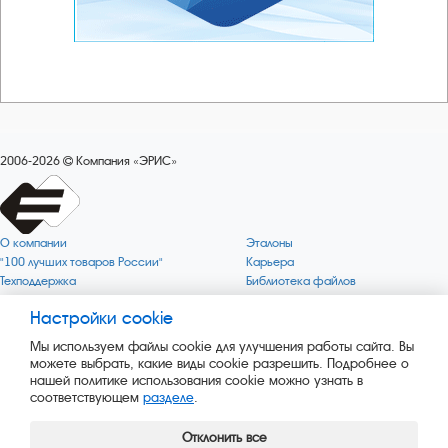
2006-2026
Компания «ЭРИС»
О компании
Эталоны
"100 лучших товаров России"
Карьера
Техподдержка
Библиотека файлов
Качество
Политика обработки персональных
данных
Настройки cookie
Поверка по редким газам
Миссия компании
Готовность СИ Онлайн
Мы используем файлы cookie для улучшения работы сайта. Вы
Цели компании
Новости
можете выбрать, какие виды cookie разрешить. Подробнее о
Зелёная 1000
Пресс-релизы
нашей политике использования cookie можно узнать в
Key BLE Generator
Каталог сервисных услуг
соответствующем
разделе
.
Конвертер
Каталог продукции
Сайт музея
Отклонить все