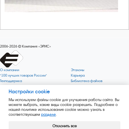
2006-2026
Компания «ЭРИС»
О компании
Эталоны
"100 лучших товаров России"
Карьера
Техподдержка
Библиотека файлов
Качество
Политика обработки персональных
данных
Настройки cookie
Поверка по редким газам
Миссия компании
Готовность СИ Онлайн
Мы используем файлы cookie для улучшения работы сайта. Вы
Цели компании
Новости
можете выбрать, какие виды cookie разрешить. Подробнее о
Зелёная 1000
Пресс-релизы
нашей политике использования cookie можно узнать в
Key BLE Generator
Каталог сервисных услуг
соответствующем
разделе
.
Конвертер
Каталог продукции
Сайт музея
Отклонить все