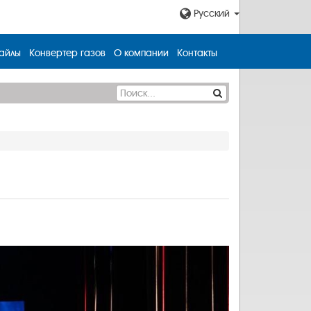
Русский
айлы
Конвертер газов
О компании
Контакты