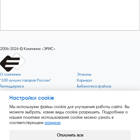
2006-2026
Компания «ЭРИС»
О компании
Эталоны
"100 лучших товаров России"
Карьера
Техподдержка
Библиотека файлов
Качество
Политика обработки персональных
данных
Настройки cookie
Поверка по редким газам
Миссия компании
Готовность СИ Онлайн
Мы используем файлы cookie для улучшения работы сайта. Вы
Цели компании
Новости
можете выбрать, какие виды cookie разрешить. Подробнее о
Зелёная 1000
Пресс-релизы
нашей политике использования cookie можно узнать в
Key BLE Generator
Каталог сервисных услуг
соответствующем
разделе
.
Конвертер
Каталог продукции
Сайт музея
Отклонить все