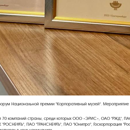
форум Национальной премии "Корпоративный музей". Мероприятие п
и 70 компаний страны, среди которых ООО «ЭРИС», ОАО "РЖД", ПАО
К "РОСНЕФТЬ", ПАО "ТРАНСНЕФТЬ", ПАО "Юнипро", Госкорпорация "Рос