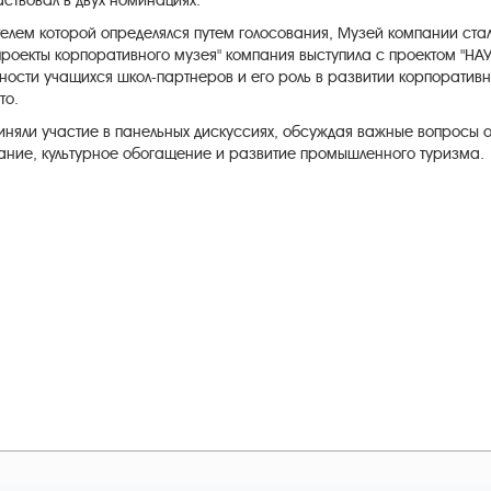
ствовал в двух номинациях.
елем которой определялся путем голосования, Музей компании ста
роекты корпоративного музея" компания выступила с проектом "НА
ости учащихся школ-партнеров и его роль в развитии корпоративно
то.
няли участие в панельных дискуссиях, обсуждая важные вопросы 
ание, культурное обогащение и развитие промышленного туризма.