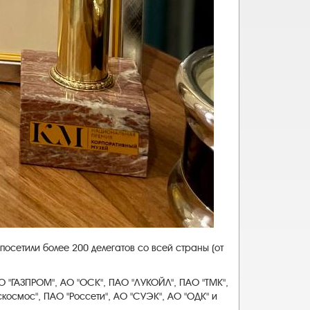
осетили более 200 делегатов со всей страны (от
 "ГАЗПРОМ", АО "ОСК", ПАО "ЛУКОЙЛ", ПАО "ТМК",
космос", ПАО "Россети", АО "СУЭК", АО "ОДК" и