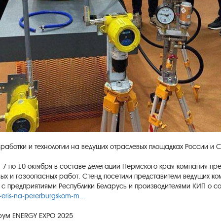
работки и технологии на ведущих отраслевых площадках России и С
 по 10 октября в составе делегации Пермского края компания пр
ых и газоопасных работ. Стенд посетили представители ведущих ко
 с предприятиями Республики Беларусь и производителями КИП о со
k-eris-na-peterburgskom-m...
орум ENERGY EXPO 2025