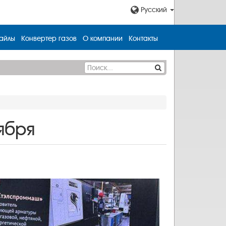
Русский
айлы
Конвертер газов
О компании
Контакты
ября