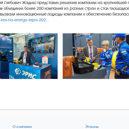
рий Глебович Жадько представил решения компании на крупнейшей
м объединил более 200 компаний из разных стран и стал площадко
вызвали инновационные подходы компании к обеспечению безопасн
-eris-na-energy-expo-202...
О компании
Эталоны