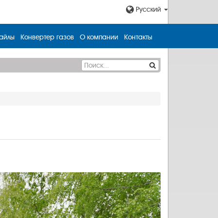
Русский
айлы
Конвертер газов
О компании
Контакты