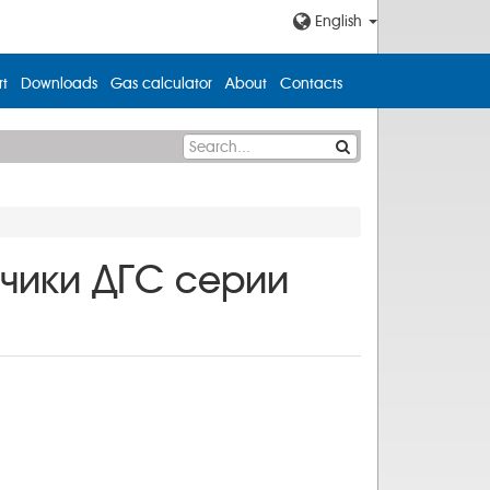
English
t
Downloads
Gas calculator
About
Contacts
тчики ДГС серии