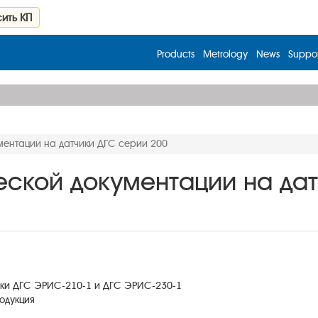
ить КП
Products
Metrology
News
Suppor
ментации на датчики ДГС серии 200
еской документации на да
ики ДГС ЭРИС-210-1 и ДГС ЭРИС-230-1
одукция