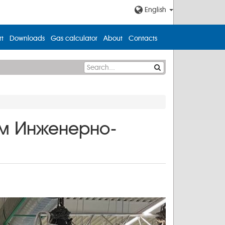
English
t
Downloads
Gas calculator
About
Contacts
ом Инженерно-