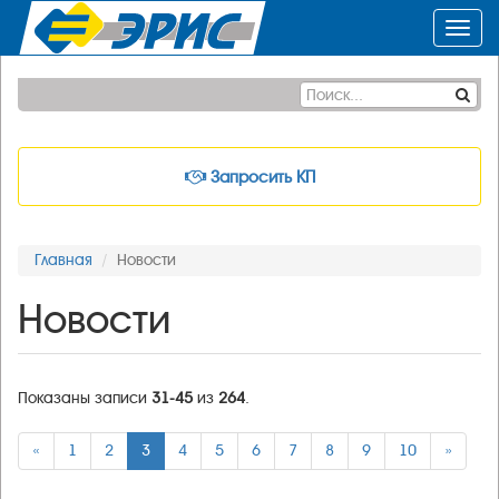
Toggl
navig
Запросить КП
Главная
Новости
Новости
Показаны записи
31-45
из
264
.
«
1
2
3
4
5
6
7
8
9
10
»