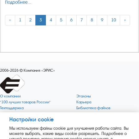
Подробнее...
«
1
2
3
4
5
6
7
8
9
10
»
2006-2026
Компания «ЭРИС»
О компании
Эталоны
"100 лучших товаров России"
Карьера
Техподдержка
Библиотека файлов
Качество
Политика обработки персональных
данных
Настройки cookie
Поверка по редким газам
Миссия компании
Готовность СИ Онлайн
Мы используем файлы cookie для улучшения работы сайта. Вы
Цели компании
Новости
можете выбрать, какие виды cookie разрешить. Подробнее о
Зелёная 1000
Пресс-релизы
нашей политике использования cookie можно узнать в