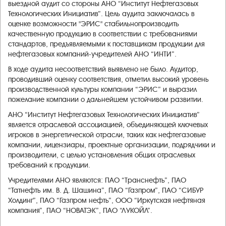
выездной аудит со стороны АНО “Институт Нефтегазовых
Технологических Инициатив”. Цель аудита заключалась в
оценке возможности "ЭРИС" стабильнопроизводить
качественную продукцию в соответствии с требованиями
стандартов, предъявляемыми к поставщикам продукции для
нефтегазовых компаний-учредителей АНО “ИНТИ”.
В ходе аудита несоответствий выявлено не было. Аудитор,
проводивший оценку соответствия, отметил высокий уровень
производственной культуры компании “ЭРИС” и выразил
пожелание компании о дальнейшем устойчивом развитии.
АНО “Институт Нефтегазовых Технологических Инициатив”
является отраслевой ассоциацией, объединяющей ключевых
игроков в энергетической отрасли, таких как нефтегазовые
компании, лицензиары, проектные организации, подрядчики и
производители, с целью установления общих отраслевых
требований к продукции.
Учредителями АНО являются: ПАО “Транснефть”, ПАО
“Татнефть им. В. Д. Шашина”, ПАО “Газпром”, ПАО “СИБУР
Холдинг”, ПАО “Газпром нефть”, ООО “Иркутская нефтяная
компания”, ПАО “НОВАТЭК”, ПАО “ЛУКОЙЛ”.