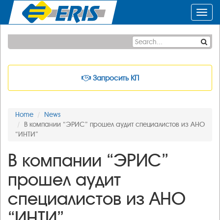
Toggl
navig
Запросить КП
Home
News
В компании “ЭРИС” прошел аудит специалистов из АНО
“ИНТИ”
В компании “ЭРИС”
прошел аудит
специалистов из АНО
“ИНТИ”