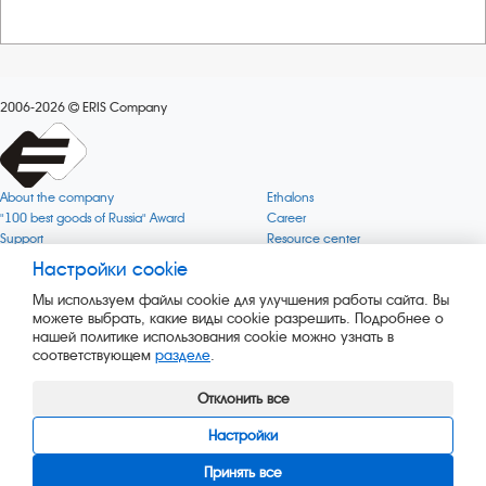
2006-2026
ERIS Company
About the company
Ethalons
"100 best goods of Russia" Award
Career
Support
Resource center
Quality
Cookie
Настройки cookie
Verification via uncommon gases
Company mission
Мы используем файлы cookie для улучшения работы сайта. Вы
Online services status
Company objectives
можете выбрать, какие виды cookie разрешить. Подробнее о
News
The Green 1000
нашей политике использования cookie можно узнать в
Press releases
Key BLE Generator
соответствующем
разделе
.
Services
Converter
Products
Corporate museum
Отклонить все
Настройки
Принять все