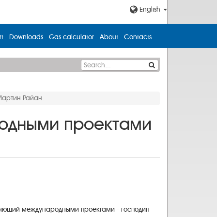
English
t
Downloads
Gas calculator
About
Contacts
Мартин Райан.
одными проектами
авляющий международными проектами - господин