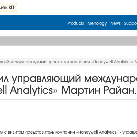
ить КП
Products
Metrology
News
Suppor
щий международными проектами компании «Honeywell Analytics» 
ил управляющий междунар
l Analytics» Мартин Райан.
л с визитом представитель компании «Honeywell Analytics» - упр