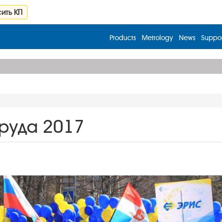
ить КП
Products
Metrology
News
Suppor
Труда 2017