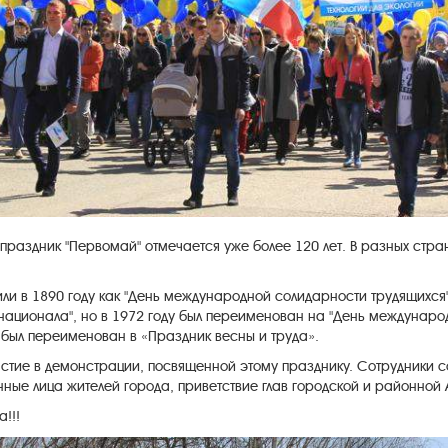
 праздник "Первомай" отмечается уже более 120 лет. В разных стр
и в 1890 году как "День международной солидарности трудящихся"
рнационала", но в 1972 году был переименован на "День междунар
 был переименован в «Праздник весны и труда».
астие в демонстрации, посвященной этому празднику. Сотрудники 
енные лица жителей города, приветствие глав городской и районно
!!!